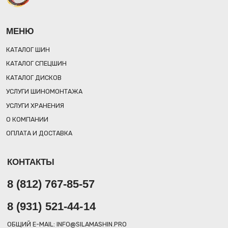
8 (812) 767-85-57
8 (931) 521-44-14
ОБЩИЙ E-MAIL: INFO@SILAMASHIN.PRO
ОТДЕЛ ПРОДАЖ: SALES@SILAMASHIN.PRO
РЕЖИМ РАБОТЫ: ПН-ПТ 09:00-18:00
ОБРАТНЫЙ ЗВОНОК
РЕКВИЗИТЫ
Общество с ограниченной ответственностью «СИЛА МАШИН»
ИНН/КПП 7 814 843 394/781401001
Юридический адрес: 197 373, г. Санкт-Петербург,
пр. Авиаконструкторов, д. 44, корп. 3, лит. А, помещ. 8-Н.
Р/С 40 702 810 755 000 139 776 в Северо-Западном банке ПАО
Сбербанк г. Санкт-Петербург
ОБРАТНЫЙ ЗВ