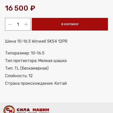
16 500
₽
В КОРЗИНУ
Шина 10-16.5 Winwell SKS4 12PR
Типоразмер: 10-16.5
МЕНЮ
Тип протектора: Мелкая шашка
КАТАЛОГ ШИН
Тип: TL (бескамерная)
КАТАЛОГ СПЕЦШИН
Слойность: 12
КАТАЛОГ ДИСКОВ
Страна происхождения: Китай
УСЛУГИ ШИНОМОНТАЖА
УСЛУГИ ХРАНЕНИЯ
О КОМПАНИИ
ОПЛАТА И ДОСТАВКА
КОНТАКТЫ