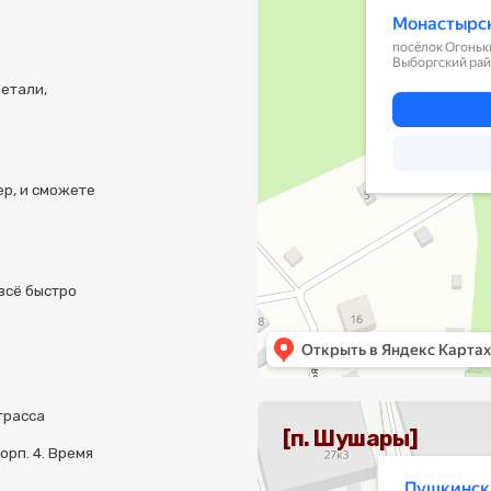
Санкт‑Петербург
Пушкинская улица, 25к4 — Яндекс Карты
[п. Шушары]
Время
 — мы свяжемся с вами!