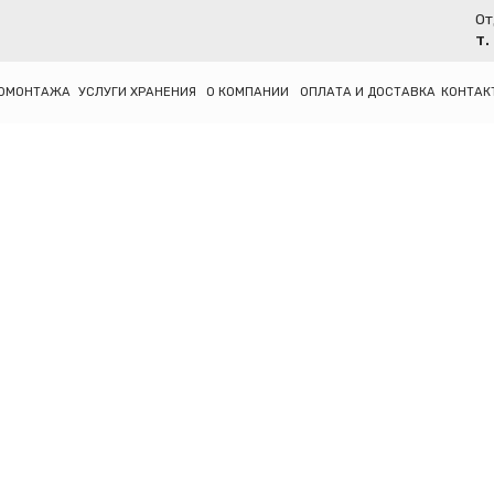
Отдел продаж:
т. 8 (931) 521-4
ЖА
УСЛУГИ ХРАНЕНИЯ
О КОМПАНИИ
ОПЛАТА И ДОСТАВКА
КОНТАКТЫ