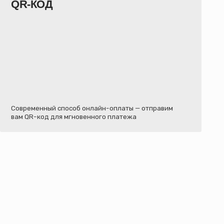
 способ онлайн-оплаты — отправим
для мгновенного платежа
топарк или на указанный объект:
шин;
ается индивидуально (уточняйте условия
латная доставка вне зависимости от