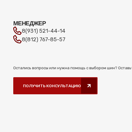
РЕКВИЗИТЫ
Общество с ограниченной ответственностью
«СИЛА МАШИН»
ИНН/КПП 7 814 843 394/781401001
Юридический адрес: 197 373, г. Санкт-Петербург,
пр. Авиаконструкторов, д. 44, корп. 3, лит. А,
помещ. 8-Н.
Р/С 40 702 810 755 000 139 776 в Северо-
Западном банке ПАО Сбербанк г. Санкт-
Петербург