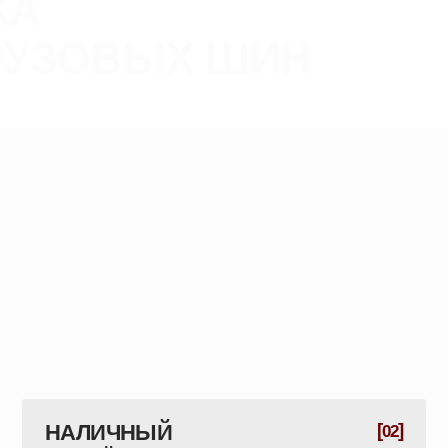
НАЛИЧНЫЙ
[
]
ОПЛАТА
02
РАСЧЁТ
QR-КОД