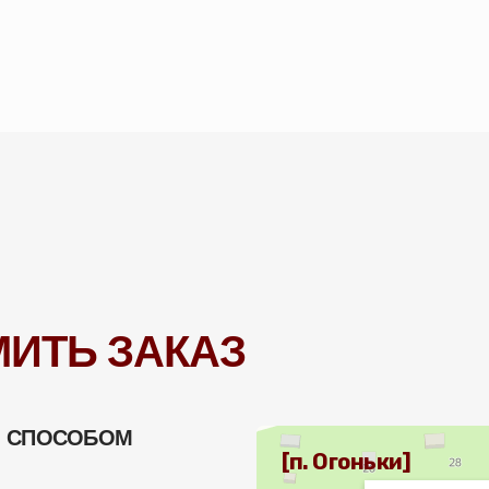
Ь ЗАКАЗ
ОСОБОМ
Яндекс Карты
Монастырская улица, 20 — Яндекс Карты
[п. Огоньки]
ожете
тро