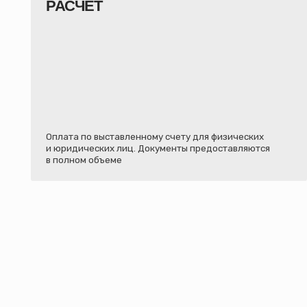
Оплата по выставленному счету для физических
и юридических лиц. Документы предоставляются
О
в полном объеме
т
ДОСТАВКА И САМОВЫ
ДОСТАВКА ПО САНКТ-ПЕТЕРБУРГУ
И ЛЕНИНГРАДСКОЙ ОБЛАСТИ