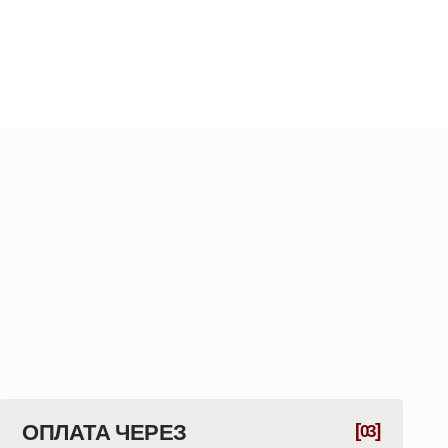
 ЧЕРЕЗ
[
]
03