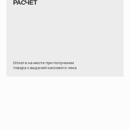
плата на месте при получении
Современный
овара с выдачей кассового чека
вам QR-код 
ВОЗ
Быстрая доставка своим транспортом прямо в ав
Бесплатно в пределах КАД при покупке от 8 
За пределы КАД: стоимость доставки обсужд
у менеджера);
Для крупных оптовых заказов возможна бесп
расстояния