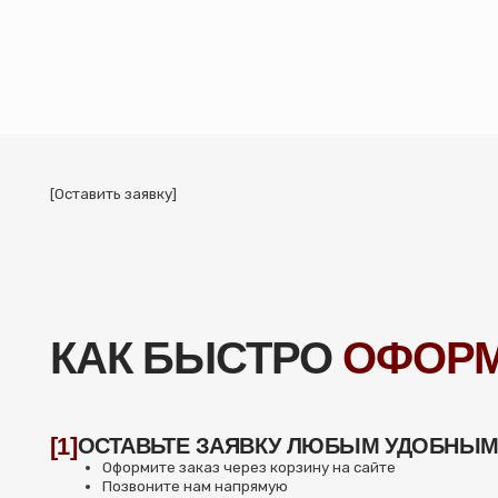
КАК БЫСТРО
ОФОРМИТ
[1]
ОСТАВЬТЕ ЗАЯВКУ ЛЮБЫМ УДОБНЫМ СП
Оформите заказ через корзину на сайте
Позвоните нам напрямую
Заполните
форму
с вопросом
[2]
СОГЛАСУЙТЕ ДЕТАЛИ
Менеджер проверит заказ, при необходимости уточнит детали,
ответит на вопросы и отправит счёт на оплату
[3]
ОПЛАТИТЕ ЗАКАЗ
Вы получите счёт на электронную почту или в мессенджер, и см
выбрать удобный для вас способ оплаты
[4]
ПОЛУЧИТЕ ТОВАР
Заберите шины самовывозом или дождитесь доставки — всё быс
и надёжно