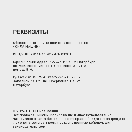
РЕКВИЗИТЫ
Общество с ограниченной ответственностью
«СИЛА МАШИН»
ИНН/КПП 7 814 843 394/781401001
Юридический адрес: 197 373, г. Санкт-Петербург,
пр. Авиаконструкторов, д. 44, корп. 3, лит. А,
помещ. 8-Н.
Р/С 40 702 810 755 000 139 776 в Северо-
Западном банке ПАО Сбербанк г. Санкт-
Петербург
© 2026 г. ООО Сила Машин
Все права защищены. Копирование и иное использование
материалов с сайта без разрешения правообладателя запрещено
и влечет ответственность, предусмотренную действующим
законодательством
СИЛ