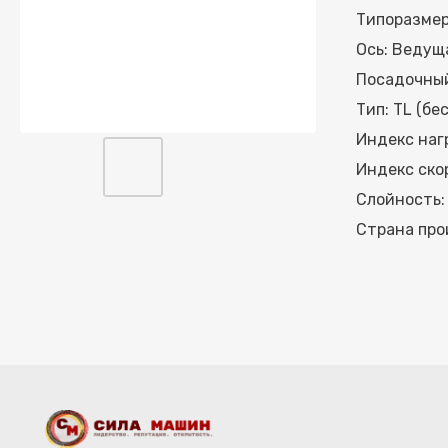
Типоразмер
Ось: Ведущ
Посадочный
Тип: TL (бе
Индекс нагр
Индекс скор
Слойность:
Страна про