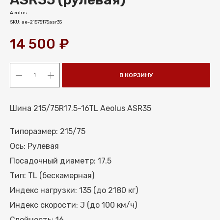
Aeolus
SKU:
ae-21575175asr35
14 500
₽
В КОРЗИНУ
Шина 215/75R17.5-16TL Aeolus ASR35
Типоразмер: 215/75
Ось: Рулевая
Посадочный диаметр: 17.5
МЕНЮ
Тип: TL (бескамерная)
КАТАЛОГ ШИН
Индекс нагрузки: 135 (до 2180 кг)
КАТАЛОГ СПЕЦШИН
Индекс скорости: J (до 100 км/ч)
КАТАЛОГ ДИСКОВ
Слойность: 16
УСЛУГИ ШИНОМОНТАЖА