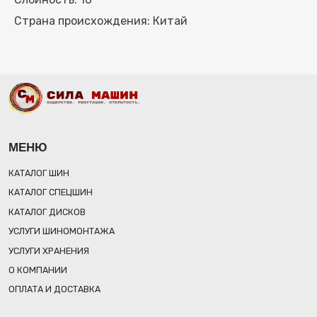
УСЛУГИ ХРАНЕНИЯ
Страна происхождения: Китай
О КОМПАНИИ
ОПЛАТА И ДОСТАВКА
КОНТАКТЫ
8 (812) 767-85-57
8 (931) 521-44-14
ОБЩИЙ E-MAIL: INFO@SILAMASHIN.PRO
ОТДЕЛ ПРОДАЖ: SALES@SILAMASHIN.PRO
РЕЖИМ РАБОТЫ: ПН-ПТ 09:00-18:00
ОБРАТНЫЙ ЗВОНОК
РЕКВИЗИТЫ
Общество с ограниченной ответственностью «СИЛА МАШИН»