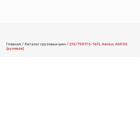
КАТАЛОГ ШИН
Главная
/
Каталог грузовых шин
/
215/75R17.5-16TL Aeolus ASR35
(рулевая)
КАТАЛОГ СПЕ
КАТАЛОГ ДИСК
УСЛУГИ ШИНО
УСЛУГИ ХРАНЕ
О КОМПАНИИ
ОПЛАТА И ДОС
КОНТАКТЫ