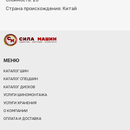
УСЛУГИ ХРАНЕНИЯ
Страна происхождения: Китай
О КОМПАНИИ
ОПЛАТА И ДОСТАВКА
КОНТАКТЫ
8 (812) 767-85-57
8 (931) 521-44-14
ОБЩИЙ E-MAIL: INFO@SILAMASHIN.PRO
ОТДЕЛ ПРОДАЖ: SALES@SILAMASHIN.PRO
РЕЖИМ РАБОТЫ: ПН-ПТ 09:00-18:00
ОБРАТНЫЙ ЗВОНОК
РЕКВИЗИТЫ
Общество с ограниченной ответственностью «СИЛА МАШИН»