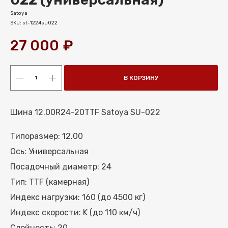
Satoya
SKU:
st-1224su022
27 000
₽
В КОРЗИНУ
Шина 12.00R24-20TTF Satoya SU-022
Типоразмер: 12.00
Ось: Универсальная
Посадочный диаметр: 24
МЕНЮ
Тип: TTF (камерная)
КАТАЛОГ ШИН
Индекс нагрузки: 160 (до 4500 кг)
КАТАЛОГ СПЕЦШИН
Индекс скорости: K (до 110 км/ч)
КАТАЛОГ ДИСКОВ
Слойность: 20
УСЛУГИ ШИНОМОНТАЖА