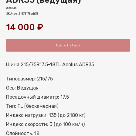
Aeolus
SKU:
ae-21575175adr35
14 000
₽
Out of stock
Шина 215/75R17.5-18TL Aeolus ADR35
Типоразмер: 215/75
Ось: Ведущая
Посадочный диаметр: 17.5
МЕНЮ
Тип: TL (бескамерная)
КАТАЛОГ ШИН
Индекс нагрузки: 135 (до 2180 кг)
КАТАЛОГ СПЕЦШИН
Индекс скорости: J (до 100 км/ч)
КАТАЛОГ ДИСКОВ
Слойность: 18
УСЛУГИ ШИНОМОНТАЖА