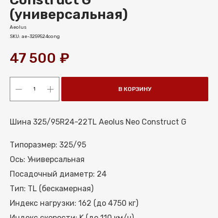
(универсальная)
Aeolus
SKU:
ae-3259524cong
47 500
₽
В КОРЗИНУ
Шина 325/95R24-22TL Aeolus Neo Construct G
Типоразмер: 325/95
Ось: Универсальная
Посадочный диаметр: 24
МЕНЮ
Тип: TL (бескамерная)
КАТАЛОГ ШИН
Индекс нагрузки: 162 (до 4750 кг)
КАТАЛОГ СПЕЦШИН
Индекс скорости: K (до 110 км/ч)