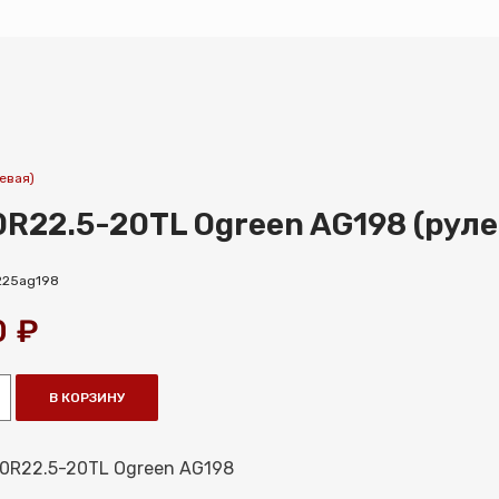
евая)
0R22.5-20TL Ogreen AG198 (руле
225ag198
0
₽
В КОРЗИНУ
0R22.5-20TL Ogreen AG198