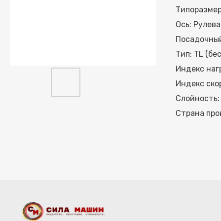
Типоразмер
Ось: Рулева
Посадочный
Тип: TL (бе
Индекс нагр
Индекс скор
Слойность:
Страна про