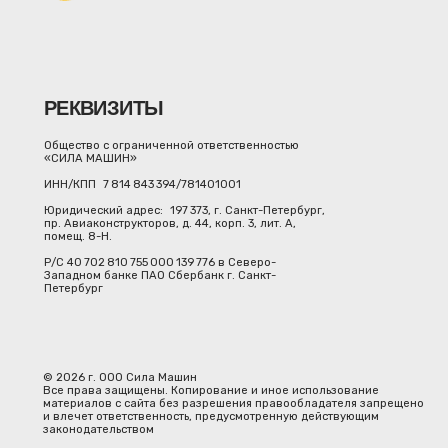
РЕКВИЗИТЫ
Общество с ограниченной ответственностью
«СИЛА МАШИН»
ИНН/КПП 7 814 843 394/781401001
Юридический адрес: 197 373, г. Санкт-Петербург,
пр. Авиаконструкторов, д. 44, корп. 3, лит. А,
помещ. 8-Н.
Р/С 40 702 810 755 000 139 776 в Северо-
Западном банке ПАО Сбербанк г. Санкт-
Петербург
© 2026 г. ООО Сила Машин
Все права защищены. Копирование и иное использование
материалов с сайта без разрешения правообладателя запрещено
и влечет ответственность, предусмотренную действующим
законодательством
СИЛ