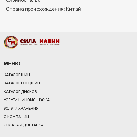
УСЛУГИ ХРАНЕНИЯ
Страна происхождения: Китай
О КОМПАНИИ
ОПЛАТА И ДОСТАВКА
КОНТАКТЫ
8 (812) 767-85-57
8 (931) 521-44-14
ОБЩИЙ E-MAIL: INFO@SILAMASHIN.PRO
ОТДЕЛ ПРОДАЖ: SALES@SILAMASHIN.PRO
РЕЖИМ РАБОТЫ: ПН-ПТ 09:00-18:00
ОБРАТНЫЙ ЗВОНОК
РЕКВИЗИТЫ
Общество с ограниченной ответственностью «СИЛА МАШИН»