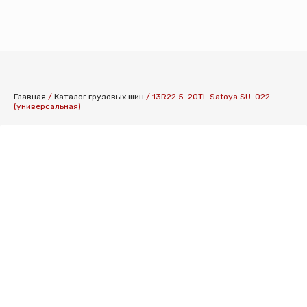
КАТАЛОГ ШИН
Главная
/
Каталог грузовых шин
/
13R22.5-20TL Satoya SU-022
(универсальная)
КАТАЛОГ СПЕ
КАТАЛОГ ДИСК
УСЛУГИ ШИНО
УСЛУГИ ХРАНЕ
О КОМПАНИИ
ОПЛАТА И ДОС
КОНТАКТЫ