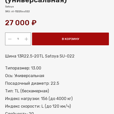
Satoya
SKU:
st-13225su022
27 000
₽
В КОРЗИНУ
Шина 13R22.5-20TL Satoya SU-022
Типоразмер: 13.00
Ось: Универсальная
Посадочный диаметр: 22.5
МЕНЮ
Тип: TL (бескамерная)
КАТАЛОГ ШИН
Индекс нагрузки: 156 (до 4000 кг)
КАТАЛОГ СПЕЦШИН
Индекс скорости: L (до 120 км/ч)
КАТАЛОГ ДИСКОВ
Слойность: 20
УСЛУГИ ШИНОМОНТАЖА