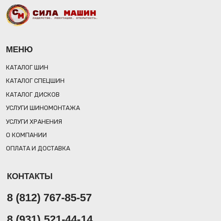
КОНТАКТЫ
8 (812) 767-85-57
8 (931) 521-44-14
ОБЩИЙ E-MAIL: INFO@SILAMASHIN.PRO
ОТДЕЛ ПРОДАЖ: SALES@SILAMASHIN.PRO
РЕЖИМ РАБОТЫ: ПН-ПТ 09:00-18:00
ОБРАТНЫЙ ЗВОНОК
РЕКВИЗИТЫ
Общество с ограниченной ответственностью «СИЛА МАШИН»
ИНН/КПП 7 814 843 394/781401001
Юридический адрес: 197 373, г. Санкт-Петербург,
пр. Авиаконструкторов, д. 44, корп. 3, лит. А, помещ. 8-Н.
Р/С 40 702 810 755 000 139 776 в Северо-Западном банке ПАО