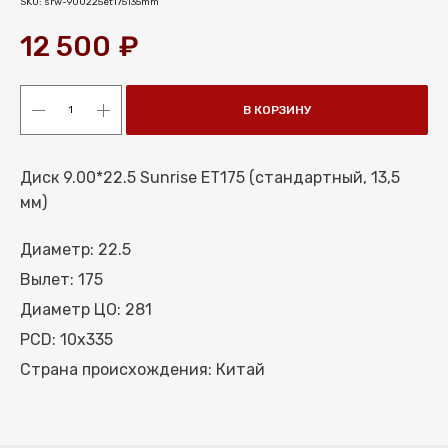
SKU:
srw-900225et175135mm
12 500
₽
В КОРЗИНУ
Диск 9.00*22.5 Sunrise ET175 (стандартный, 13,5
мм)
Диаметр: 22.5
МЕНЮ
Вылет: 175
КАТАЛОГ ШИН
Диаметр ЦО: 281
КАТАЛОГ СПЕЦШИН
PCD: 10x335
КАТАЛОГ ДИСКОВ
УСЛУГИ ШИНОМОНТАЖА
Страна происхождения: Китай
УСЛУГИ ХРАНЕНИЯ
О КОМПАНИИ
ОПЛАТА И ДОСТАВКА