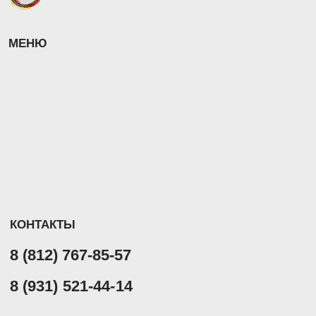
8 (812) 767-85-57
8 (931) 521-44-14
ОБРАТНЫЙ ЗВОНОК
РЕКВИЗИТЫ
ИНН/КПП 7 814 843 394/781401001
Юридический адрес: 197 373, г. Санкт-Петербург, пр. Авиаконструкторов, д. 44, корп. 3, лит. А, помещ. 8-Н.
Р/С 40 702 810 755 000 139 776 в Северо-Западном банке ПАО Сбербанк г. Санкт-Петербург
ОБРАТНЫЙ ЗВ